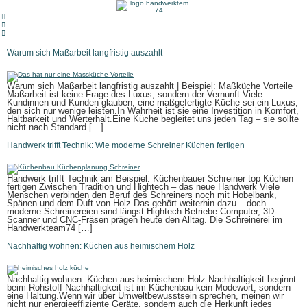
springen
Warum sich Maßarbeit langfristig auszahlt
Warum sich Maßarbeit langfristig auszahlt | Beispiel: Maßküche Vorteile
Maßarbeit ist keine Frage des Luxus, sondern der Vernunft Viele
Kundinnen und Kunden glauben, eine maßgefertigte Küche sei ein Luxus,
den sich nur wenige leisten.In Wahrheit ist sie eine Investition in Komfort,
Haltbarkeit und Werterhalt.Eine Küche begleitet uns jeden Tag – sie sollte
nicht nach Standard […]
Handwerk trifft Technik: Wie moderne Schreiner Küchen fertigen
Handwerk trifft Technik am Beispiel: Küchenbauer Schreiner top Küchen
fertigen Zwischen Tradition und Hightech – das neue Handwerk Viele
Menschen verbinden den Beruf des Schreiners noch mit Hobelbank,
Spänen und dem Duft von Holz.Das gehört weiterhin dazu – doch
moderne Schreinereien sind längst Hightech-Betriebe.Computer, 3D-
Scanner und CNC-Fräsen prägen heute den Alltag. Die Schreinerei im
Handwerkteam74 […]
Nachhaltig wohnen: Küchen aus heimischem Holz
Nachhaltig wohnen: Küchen aus heimischem Holz Nachhaltigkeit beginnt
beim Rohstoff Nachhaltigkeit ist im Küchenbau kein Modewort, sondern
eine Haltung.Wenn wir über Umweltbewusstsein sprechen, meinen wir
nicht nur energieeffiziente Geräte, sondern auch die Herkunft jedes