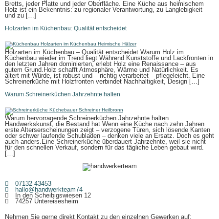
Bretts, jeder Platte und jeder Oberfläche. Eine Küche aus heimischem
Holz ist ein Bekenntnis: zu regionaler Verantwortung, zu Langlebigkeit
und zu […]
Holzarten im Küchenbau: Qualität entscheidet
Holzarten im Küchenbau – Qualität entscheidet Warum Holz im
Küchenbau wieder im Trend liegt Während Kunststoffe und Lackfronten in
den letzten Jahren dominierten, erlebt Holz eine Renaissance – aus
gutem Grund.Holz schafft Atmosphäre, Wärme und Natürlichkeit. Es
altert mit Würde, ist robust und – richtig verarbeitet – pflegeleicht. Eine
Schreinerküche mit Holzfronten verbindet Nachhaltigkeit, Design […]
Warum Schreinerküchen Jahrzehnte halten
Warum hervorragende Schreinerküchen Jahrzehnte halten
Handwerkskunst, die Bestand hat Wenn eine Küche nach zehn Jahren
erste Alterserscheinungen zeigt – verzogene Türen, sich lösende Kanten
oder schwer laufende Schubladen – denken viele an Ersatz. Doch es geht
auch anders.Eine Schreinerküche überdauert Jahrzehnte, weil sie nicht
für den schnellen Verkauf, sondern für das tägliche Leben gebaut wird.
[…]
07132 43453
hallo@handwerkteam74
In den Scheibigswiesen 12
74257 Untereisesheim
Nehmen Sie gerne direkt Kontakt zu den einzelnen Gewerken auf: