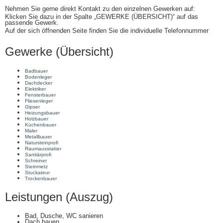
Nehmen Sie gerne direkt Kontakt zu den einzelnen Gewerken auf:
Klicken Sie dazu in der Spalte „GEWERKE (ÜBERSICHT)“ auf das
passende Gewerk.
Auf der sich öffnenden Seite finden Sie die individuelle Telefonnummer
Gewerke (Übersicht)
Badbauer
Bodenleger
Dachdecker
Elektriker
Fensterbauer
Fliesenleger
Gipser
Heizungsbauer
Holzbauer
Küchenbauer
Maler
Metallbauer
Natursteinprofi
Raumausstatter
Sanitärprofi
Schreiner
Steinmetz
Stuckateur
Trockenbauer
Leistungen (Auszug)
Bad, Dusche, WC sanieren
Dach bauen