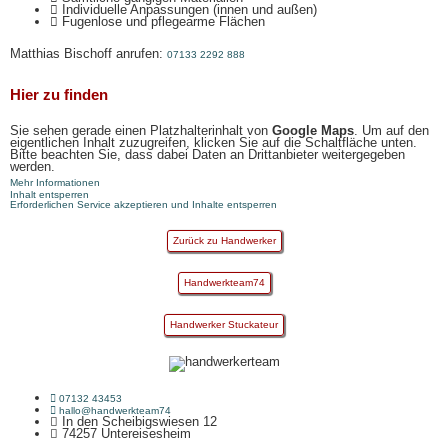
Individuelle Anpassungen (innen und außen)
Fugenlose und pflegearme Flächen
Matthias Bischoff anrufen:
07133 2292 888
Hier zu finden
Sie sehen gerade einen Platzhalterinhalt von
Google Maps
. Um auf den
eigentlichen Inhalt zuzugreifen, klicken Sie auf die Schaltfläche unten.
Bitte beachten Sie, dass dabei Daten an Drittanbieter weitergegeben
werden.
Mehr Informationen
Inhalt entsperren
Erforderlichen Service akzeptieren und Inhalte entsperren
Zurück zu Handwerker
Handwerkteam74
Handwerker Stuckateur
07132 43453
hallo@handwerkteam74
In den Scheibigswiesen 12
74257 Untereisesheim